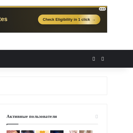
Вход
Случайная 
Активные пользователи