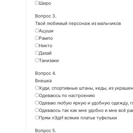
Широ
Вопрос 3.
Твой любимый персонаж из мальчиков
Ацуши
Рампо
Никто
Дазай
Танизаки
Вопрос 4.
Внешка
Худи, спортивные штаны, кеды, из украше
Одеваюсь по настроению
Одеваю любую яркую и удобную одежду, г
Одеваюсь так как мне удобно и мне всё р
Прям лЭдИ всякие платье туфельки
Вопрос 5.