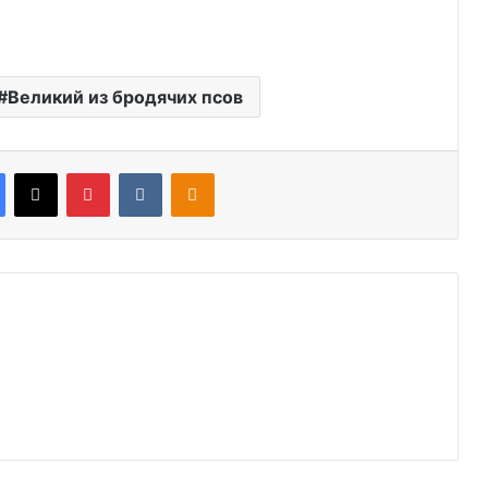
Великий из бродячих псов
Facebook
X
Pinterest
VKontakte
Odnoklassniki