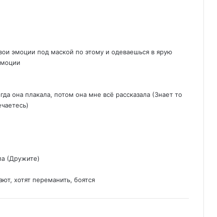
вои эмоции под маской по этому и одеваешься в ярую
эмоции
гда она плакала, потом она мне всё рассказала (Знает то
ечаетесь)
ла (Дружите)
ют, хотят переманить, боятся