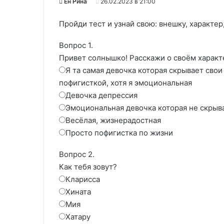
Ён Рина
26.02.2023 в 21:00
Пройди тест и узнай свою: внешку, характе
Вопрос 1.
Привет солнышко! Расскажи о своём характ
Я та самая девочка которая скрывает сво
пофигисткой, хотя я эмоциональная
Девочка депрессия
Эмоциональная девочка которая не скрыва
Весёлая, жизнерадостная
Просто пофигистка по жизни
Вопрос 2.
Как тебя зовут?
Кларисса
Хината
Мия
Хатару