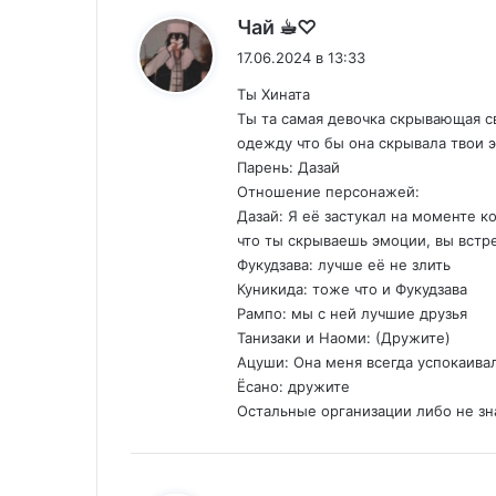
:
Чай ☕︎♡︎
17.06.2024 в 13:33
Ты Хината
Ты та самая девочка скрывающая с
одежду что бы она скрывала твои 
Парень: Дазай
Отношение персонажей:
Дазай: Я её застукал на моменте ко
что ты скрываешь эмоции, вы встр
Фукудзава: лучше её не злить
Куникида: тоже что и Фукудзава
Рампо: мы с ней лучшие друзья
Танизаки и Наоми: (Дружите)
Ацуши: Она меня всегда успокаива
Ёсано: дружите
Остальные организации либо не зна