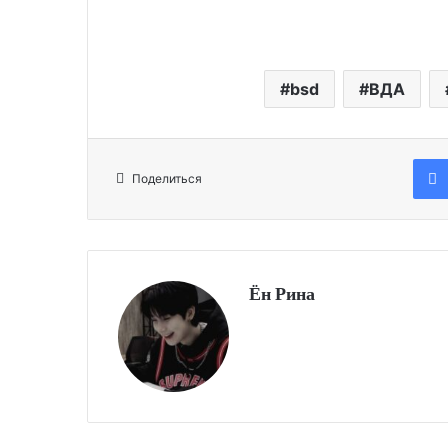
bsd
ВДА
Поделиться
Ён Рина