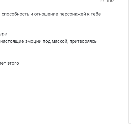
9
87
р, способность и отношение персонажей к тебе
ере
и настоящие эмоции под маской, притворяясь
ет этого