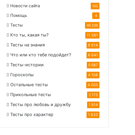
Новости сайта
102
Помощь
4
Тесты
46 236
Кто ты, какая ты?
11 361
Тесты на знания
8 614
Что или кто тебе подойдет?
6 641
Тесты-истории
5 587
Гороскопы
4 108
Остальные тесты
4 005
Прикольные тесты
2 173
Тесты про любовь и дружбу
1 914
Тесты про характер
1 833