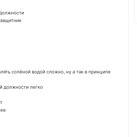
 должности
-защитник
лять солёной водой сложно, ну а так в принципе
ой должности легко
ят
нее