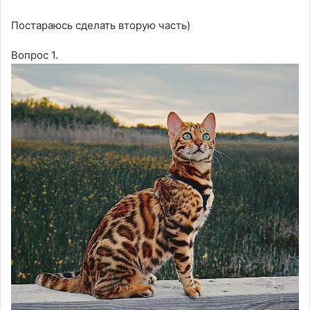
Постараюсь сделать вторую часть)
Вопрос 1.