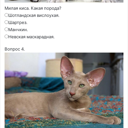
Милая киса. Какая порода?
Шотландская вислоухая.
Шартрез.
Манчкин.
Невская маскарадная.
Вопрос 4.