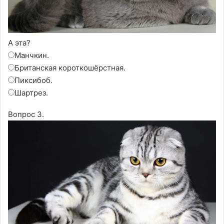
А эта?
Манчкин.
Британская короткошёрстная.
Пиксибоб.
Шартрез.
Вопрос 3.