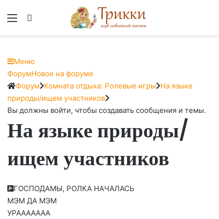
Меню
Вход
Меню
Навигация
Форум
Новое на форуме
Форума
Форум
Форум
Комната отдыха: Ролевые игры
На языке
breadcrumbs
природы/ищем участников
-
Вы должны войти, чтобы создавать сообщения и темы.
На языке природы/
Вы
здесь:
ищем участников
ГОСПОДАМЫ, РОЛКА НАЧАЛАСЬ
МЭМ ДА МЭМ
УРААААААА